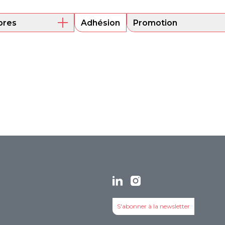
res
Adhésion
Promotion
embres actuels
Mentorat
ni
Encouragement de
projets
its
S'abonner à la newsletter