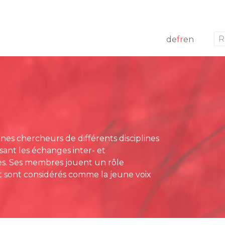
aller à la navigation
aller au contenu
de
fr
en
res actuels
t
Communiqués de pres
irecteur
gement de projets
Revue de presse
g Board
at
es chercheurs de différents disciplines
ridiques
sant les échanges inter- et
 annuels
ices. Ses membres jouent un rôle
et sont considérés comme la jeune voix