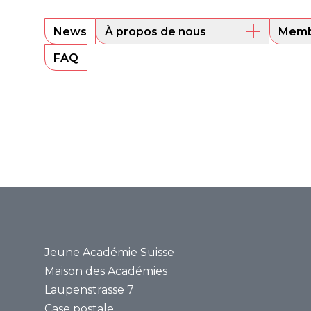
News
À propos de nous
Memb
Aperçu
Les m
FAQ
Comité directeur
Alum
Sounding Board
Portra
Secrétariat
Bases juridiques
Rapports annuels
Médias
Communiqués de
presse
Revue de presse
Jeune Académie Suisse
Maison des Académies
Laupenstrasse 7
Case postale