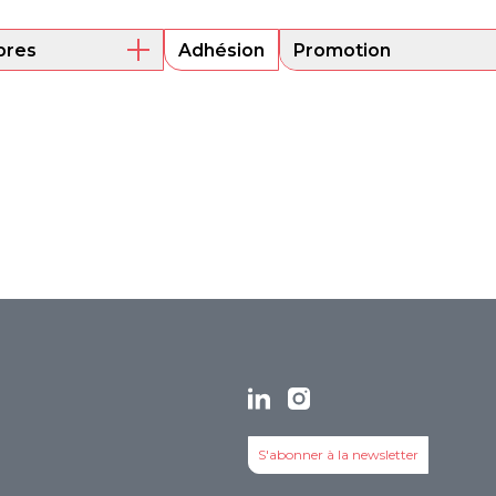
res
Adhésion
Promotion
embres actuels
Mentorat
ni
Encouragement de
projets
its
S'abonner à la newsletter