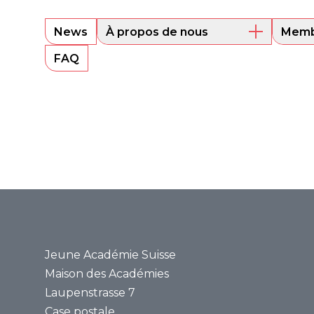
News
À propos de nous
Memb
Aperçu
Les m
FAQ
Comité directeur
Alum
Sounding Board
Portra
Secrétariat
Bases juridiques
Rapports annuels
Médias
Communiqués de
presse
Revue de presse
Jeune Académie Suisse
Maison des Académies
Laupenstrasse 7
Case postale