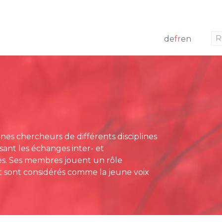
aller à la navigation
aller au contenu
de
fr
en
res actuels
t
Communiqués de pres
irecteur
gement de projets
Revue de presse
g Board
at
es chercheurs de différents disciplines
ridiques
sant les échanges inter- et
 annuels
ices. Ses membres jouent un rôle
et sont considérés comme la jeune voix