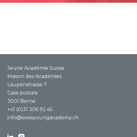
Secrétariat
Promotion
Bases juridiques
Projets communs
Rapports annuels
ENYA 2025
Médias
FAQ
Jeune Académie Suisse
Maison des Académies
Laupenstrasse 7
Case postale
3001 Berne
+41 (0)31 306 92 45
info@swissyoungacademy.ch