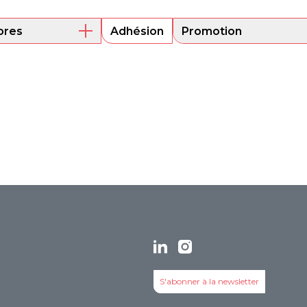
res
Adhésion
Promotion
embres actuels
Mentorat
ni
Encouragement de
projets
its
S'abonner à la newsletter