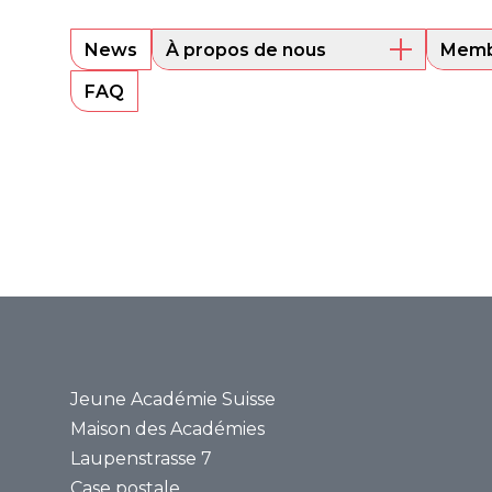
News
À propos de nous
Memb
Aperçu
Les m
FAQ
Comité directeur
Alum
Sounding Board
Portra
Secrétariat
Bases juridiques
Rapports annuels
Médias
Communiqués de
presse
Revue de presse
Jeune Académie Suisse
Maison des Académies
Laupenstrasse 7
Case postale