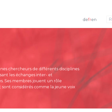
aller à la navigation
aller au contenu
de
fr
en
res actuels
t
Communiqués de pres
irecteur
gement de projets
Revue de presse
g Board
at
es chercheurs de différents disciplines
ridiques
sant les échanges inter- et
 annuels
ices. Ses membres jouent un rôle
et sont considérés comme la jeune voix