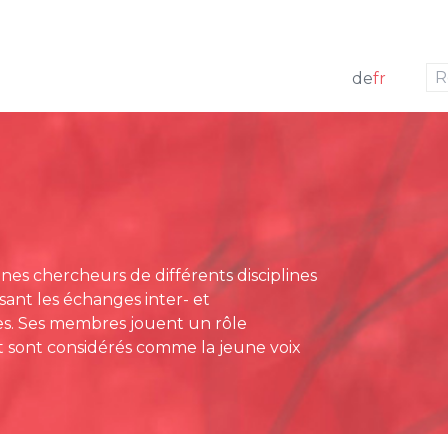
aller à la navigation
aller au contenu
de
fr
res actuels
t
Communiqués de pres
irecteur
gement de projets
Revue de presse
g Board
at
es chercheurs de différents disciplines
ridiques
sant les échanges inter- et
 annuels
ices. Ses membres jouent un rôle
et sont considérés comme la jeune voix