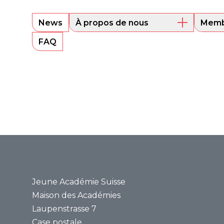
News
À propos de nous
Memb
Aperçu
Les m
FAQ
Comité directeur
Alum
Sounding Board
Portra
Secrétariat
Bases juridiques
Rapports annuels
Médias
Communiqués de
presse
Revue de presse
Jeune Académie Suisse
Maison des Académies
Laupenstrasse 7
Case postale