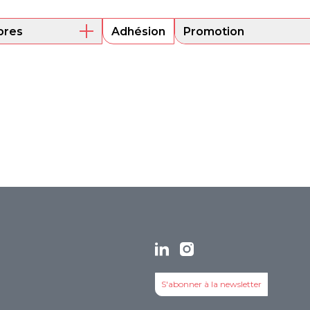
res
Adhésion
Promotion
embres actuels
Mentorat
ni
Encouragement de
projets
its
S'abonner à la newsletter